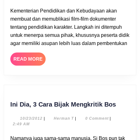
Kar
Kementerian Pendidikan dan Kebudayaan akan
membuat dan memublikasi film-film dokumenter
tentang pendidikan karakter. Langkah ini ditempuh
untuk menerpa semua pihak, khususnya peserta didik
agar memiliki asupan lebih luas dalam pembentukan
READ
READ MORE
MORE
Ini
Ini Dia, 3 Cara Bijak Mengkritik Bos
Dia,
3
10/23/2012
Herman
10/23/2012
|
Herman T
|
0 Comment
|
T
2:49 AM
Cara
Bijak
Namanya juga sama-sama manusia, Si Bos pun tak