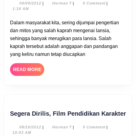
&
09/09/2012
Herman
09/09/2012
|
Herman T
|
0 Comment
|
T
1:16 AM
Realita
Tentang
Dalam masyarakat kita, sering dijumpai pengertian
Lansia
dan mitos yang salah kaprah mengenai lansia,
sehingga banyak merugikan para lansia. Salah
kaprah tersebut adalah anggapan dan pandangan
yang keliru namun tetap diucapkan
READ
READ MORE
MORE
Seg
Segera Dirilis, Film Pendidikan Karakter
Diri
Fil
08/10/2012
Herman
08/10/2012
|
Herman T
|
0 Comment
|
T
10:03 AM
Pen