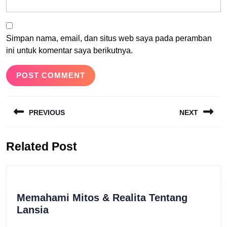
Simpan nama, email, dan situs web saya pada peramban
ini untuk komentar saya berikutnya.
Navigasi
PREVIOUS
NEXT
pos
Previous
Next
Related Post
post:
post:
Memahami Mitos & Realita Tentang
Memahami
Lansia
Mitos