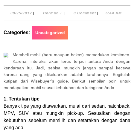
09/25/2012
Herman
09/25/2012
|
Herman T
|
0 Comment
|
6:44 AM
T
Categories:
Uncategorized
Membeli mobil (baru maupun bekas) memerlukan komitmen.
Karena, interaksi akan terus terjadi antara Anda dengan
kendaraan itu. Jadi, sebisa mungkin jangan sampai kecewa
karena uang yang dikeluarkan adalah taruhannya. Begitulah
kutipan dari Wisebuyer’s guide. Berikut sembilan poin untuk
mendapatkan mobil seusai kebutuhan dan keinginan Anda.
1. Tentukan tipe
Banyak tipe yang ditawarkan, mulai dari sedan, hatchback,
MPV, SUV atau mungkin pick-up. Sesuaikan dengan
kebutuhan sebelum memilih dan setarakan dengan dana
yang ada.