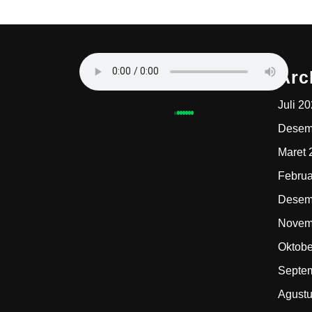
Arc
Juli 2
Desem
Maret 
Februa
Desem
Novem
Oktobe
Septe
Agustu