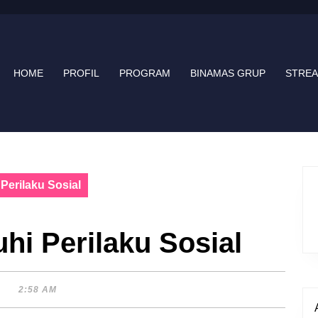
HOME
PROFIL
PROGRAM
BINAMAS GRUP
STRE
erilaku Sosial
i Perilaku Sosial
2:58 AM