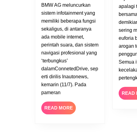
SMS
BMW AG meluncurkan
apalagi 
Saat
sistem infotainment yang
bersama
Berkendara
memiliki beberapa fungsi
demikian
sekaligus, di antaranya
sering 
ada mobile internet,
euforia
perintah suara, dan sistem
arogan 
navigasi profesional yang
pengguna
‘terbungkus’
Semua it
dalamConnetedDrive, sep
kecelak
erti dirilis Inautonews,
perteng
kemarin (11/7). Pada
pameran
READ
READ
READ MORE
MORE