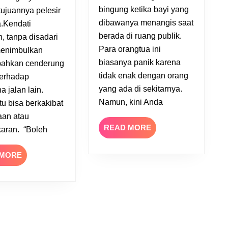
Publik
bingung ketika bayi yang
tujuannya pelesir
dibawanya menangis saat
.Kendati
berada di ruang publik.
, tanpa disadari
Para orangtua ini
menimbulkan
biasanya panik karena
 bahkan cenderung
tidak enak dengan orang
terhadap
yang ada di sekitarnya.
 jalan lain.
Namun, kini Anda
u bisa berkakibat
aan atau
READ
READ MORE
karan. “Boleh
MORE
READ
 MORE
MORE