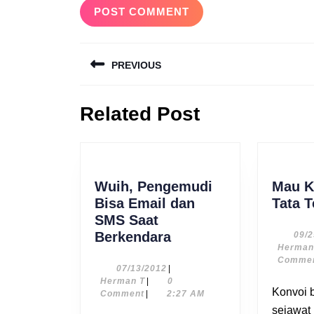
Navigasi
PREVIOUS
pos
Previous
Related Post
post:
Wuih, Pengemudi
Mau K
Bisa Email dan
Tata T
SMS Saat
Wuih,
Berkendara
09/
Herman
Pengemudi
Comme
Bisa
07/13/2012
07/13/2012
|
Herman
Herman T
|
0
Email
Konvoi bersama teman
T
Comment
|
2:27 AM
dan
sejawat